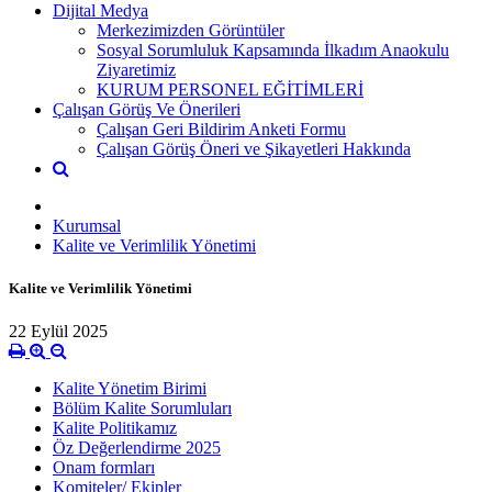
Dijital Medya
Merkezimizden Görüntüler
Sosyal Sorumluluk Kapsamında İlkadım Anaokulu
Ziyaretimiz
KURUM PERSONEL EĞİTİMLERİ
Çalışan Görüş Ve Önerileri
Çalışan Geri Bildirim Anketi Formu
Çalışan Görüş Öneri ve Şikayetleri Hakkında
Kurumsal
Kalite ve Verimlilik Yönetimi
Kalite ve Verimlilik Yönetimi
22 Eylül 2025
Kalite Yönetim Birimi
Bölüm Kalite Sorumluları
Kalite Politikamız
Öz Değerlendirme 2025
Onam formları
Komiteler/ Ekipler