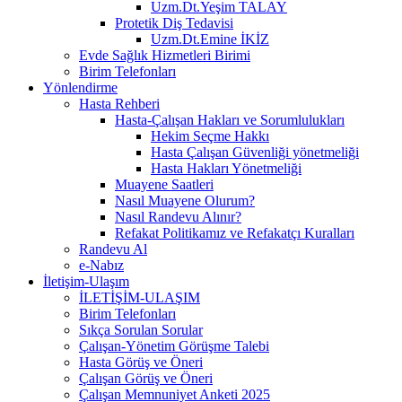
Uzm.Dt.Yeşim TALAY
Protetik Diş Tedavisi
Uzm.Dt.Emine İKİZ
Evde Sağlık Hizmetleri Birimi
Birim Telefonları
Yönlendirme
Hasta Rehberi
Hasta-Çalışan Hakları ve Sorumlulukları
Hekim Seçme Hakkı
Hasta Çalışan Güvenliği yönetmeliği
Hasta Hakları Yönetmeliği
Muayene Saatleri
Nasıl Muayene Olurum?
Nasıl Randevu Alınır?
Refakat Politikamız ve Refakatçı Kuralları
Randevu Al
e-Nabız
İletişim-Ulaşım
İLETİŞİM-ULAŞIM
Birim Telefonları
Sıkça Sorulan Sorular
Çalışan-Yönetim Görüşme Talebi
Hasta Görüş ve Öneri
Çalışan Görüş ve Öneri
Çalışan Memnuniyet Anketi 2025