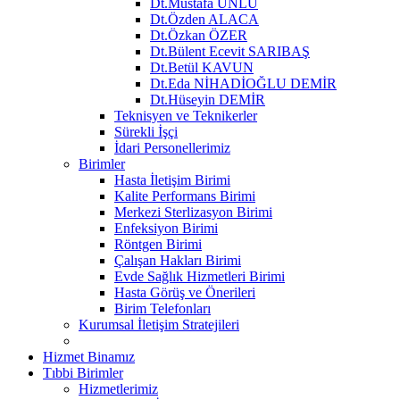
Dt.Mustafa ÜNLÜ
Dt.Özden ALACA
Dt.Özkan ÖZER
Dt.Bülent Ecevit SARIBAŞ
Dt.Betül KAVUN
Dt.Eda NİHADİOĞLU DEMİR
Dt.Hüseyin DEMİR
Teknisyen ve Teknikerler
Sürekli İşçi
İdari Personellerimiz
Birimler
Hasta İletişim Birimi
Kalite Performans Birimi
Merkezi Sterlizasyon Birimi
Enfeksiyon Birimi
Röntgen Birimi
Çalışan Hakları Birimi
Evde Sağlık Hizmetleri Birimi
Hasta Görüş ve Önerileri
Birim Telefonları
Kurumsal İletişim Stratejileri
Hizmet Binamız
Tıbbi Birimler
Hizmetlerimiz