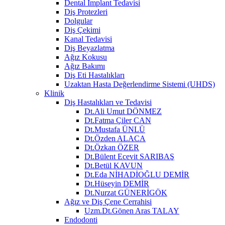
Dental İmplant Tedavisi
Diş Protezleri
Dolgular
Diş Çekimi
Kanal Tedavisi
Diş Beyazlatma
Ağız Kokusu
Ağız Bakımı
Diş Eti Hastalıkları
Uzaktan Hasta Değerlendirme Sistemi (UHDS)
Klinik
Diş Hastalıkları ve Tedavisi
Dt.Ali Umut DÖNMEZ
Dt.Fatma Çiler CAN
Dt.Mustafa ÜNLÜ
Dt.Özden ALACA
Dt.Özkan ÖZER
Dt.Bülent Ecevit SARIBAŞ
Dt.Betül KAVUN
Dt.Eda NİHADİOĞLU DEMİR
Dt.Hüseyin DEMİR
Dt.Nurzat GÜNERİGÖK
Ağız ve Diş Çene Cerrahisi
Uzm.Dt.Gönen Aras TALAY
Endodonti