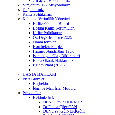
Amaç ve Hedeflerimiz
Vizyonumuz & Misyonumuz
Değerlerimiz
Kalite Politikamız
Kalite ve Verimlilik Yönetimi
Kalite Yönetim Birimi
Bölüm Kalite Sorumluları
Kalite Politikamız
Öz Değerlendirme 2025
Onam formları
Komiteler/ Ekipler
Hizmet Standartları Tablo
İstenmeyen Olay Bildirimleri
Hasta Olarak Haklarımız
Eğitim Planı (2026)
HASTA HAKLARI
İdari Birimler
Başhekim
İdari ve Mali İşler Müdürü
Personeller
Hekimlerimiz
Dt.Ali Umut DÖNMEZ
Dt.Fatma Çiler CAN
Dt.Nurzat GÜNERİGÖK