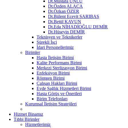
Dt.Mustafa ÜNLÜ
Dt.Özden ALACA
Dt.Özkan ÖZER
Dt.Bülent Ecevit SARIBAŞ
Dt.Betül KAVUN
Dt.Eda NİHADİOĞLU DEMİR
Dt.Hüseyin DEMİR
Teknisyen ve Teknikerler
Sürekli İşçi
İdari Personellerimiz
Birimler
Hasta İletişim Birimi
Kalite Performans Birimi
Merkezi Sterlizasyon Birimi
Enfeksiyon Birimi
Röntgen Birimi
Çalışan Hakları Birimi
Evde Sağlık Hizmetleri Birimi
Hasta Görüş ve Önerileri
Birim Telefonları
Kurumsal İletişim Stratejileri
Hizmet Binamız
Tıbbi Birimler
Hizmetlerimiz