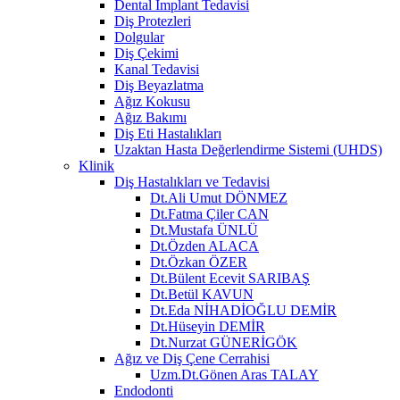
Dental İmplant Tedavisi
Diş Protezleri
Dolgular
Diş Çekimi
Kanal Tedavisi
Diş Beyazlatma
Ağız Kokusu
Ağız Bakımı
Diş Eti Hastalıkları
Uzaktan Hasta Değerlendirme Sistemi (UHDS)
Klinik
Diş Hastalıkları ve Tedavisi
Dt.Ali Umut DÖNMEZ
Dt.Fatma Çiler CAN
Dt.Mustafa ÜNLÜ
Dt.Özden ALACA
Dt.Özkan ÖZER
Dt.Bülent Ecevit SARIBAŞ
Dt.Betül KAVUN
Dt.Eda NİHADİOĞLU DEMİR
Dt.Hüseyin DEMİR
Dt.Nurzat GÜNERİGÖK
Ağız ve Diş Çene Cerrahisi
Uzm.Dt.Gönen Aras TALAY
Endodonti