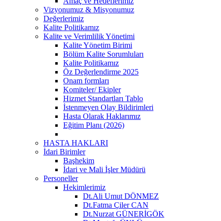
Amaç ve Hedeflerimiz
Vizyonumuz & Misyonumuz
Değerlerimiz
Kalite Politikamız
Kalite ve Verimlilik Yönetimi
Kalite Yönetim Birimi
Bölüm Kalite Sorumluları
Kalite Politikamız
Öz Değerlendirme 2025
Onam formları
Komiteler/ Ekipler
Hizmet Standartları Tablo
İstenmeyen Olay Bildirimleri
Hasta Olarak Haklarımız
Eğitim Planı (2026)
HASTA HAKLARI
İdari Birimler
Başhekim
İdari ve Mali İşler Müdürü
Personeller
Hekimlerimiz
Dt.Ali Umut DÖNMEZ
Dt.Fatma Çiler CAN
Dt.Nurzat GÜNERİGÖK