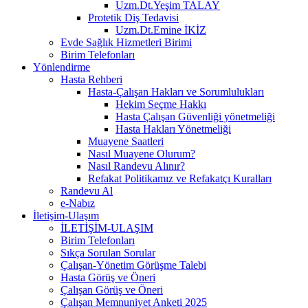
Uzm.Dt.Yeşim TALAY
Protetik Diş Tedavisi
Uzm.Dt.Emine İKİZ
Evde Sağlık Hizmetleri Birimi
Birim Telefonları
Yönlendirme
Hasta Rehberi
Hasta-Çalışan Hakları ve Sorumlulukları
Hekim Seçme Hakkı
Hasta Çalışan Güvenliği yönetmeliği
Hasta Hakları Yönetmeliği
Muayene Saatleri
Nasıl Muayene Olurum?
Nasıl Randevu Alınır?
Refakat Politikamız ve Refakatçı Kuralları
Randevu Al
e-Nabız
İletişim-Ulaşım
İLETİŞİM-ULAŞIM
Birim Telefonları
Sıkça Sorulan Sorular
Çalışan-Yönetim Görüşme Talebi
Hasta Görüş ve Öneri
Çalışan Görüş ve Öneri
Çalışan Memnuniyet Anketi 2025