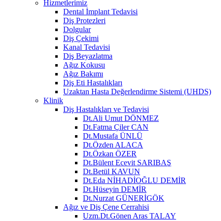
Hizmetlerimiz
Dental İmplant Tedavisi
Diş Protezleri
Dolgular
Diş Çekimi
Kanal Tedavisi
Diş Beyazlatma
Ağız Kokusu
Ağız Bakımı
Diş Eti Hastalıkları
Uzaktan Hasta Değerlendirme Sistemi (UHDS)
Klinik
Diş Hastalıkları ve Tedavisi
Dt.Ali Umut DÖNMEZ
Dt.Fatma Çiler CAN
Dt.Mustafa ÜNLÜ
Dt.Özden ALACA
Dt.Özkan ÖZER
Dt.Bülent Ecevit SARIBAŞ
Dt.Betül KAVUN
Dt.Eda NİHADİOĞLU DEMİR
Dt.Hüseyin DEMİR
Dt.Nurzat GÜNERİGÖK
Ağız ve Diş Çene Cerrahisi
Uzm.Dt.Gönen Aras TALAY