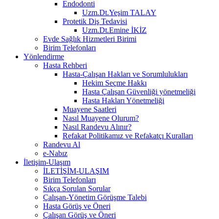
Endodonti
Uzm.Dt.Yeşim TALAY
Protetik Diş Tedavisi
Uzm.Dt.Emine İKİZ
Evde Sağlık Hizmetleri Birimi
Birim Telefonları
Yönlendirme
Hasta Rehberi
Hasta-Çalışan Hakları ve Sorumlulukları
Hekim Seçme Hakkı
Hasta Çalışan Güvenliği yönetmeliği
Hasta Hakları Yönetmeliği
Muayene Saatleri
Nasıl Muayene Olurum?
Nasıl Randevu Alınır?
Refakat Politikamız ve Refakatçı Kuralları
Randevu Al
e-Nabız
İletişim-Ulaşım
İLETİŞİM-ULAŞIM
Birim Telefonları
Sıkça Sorulan Sorular
Çalışan-Yönetim Görüşme Talebi
Hasta Görüş ve Öneri
Çalışan Görüş ve Öneri