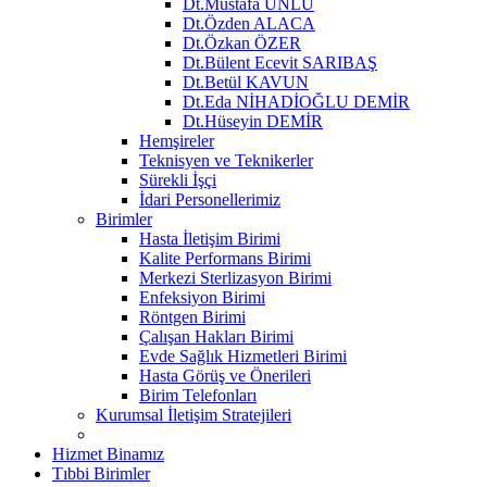
Dt.Mustafa ÜNLÜ
Dt.Özden ALACA
Dt.Özkan ÖZER
Dt.Bülent Ecevit SARIBAŞ
Dt.Betül KAVUN
Dt.Eda NİHADİOĞLU DEMİR
Dt.Hüseyin DEMİR
Hemşireler
Teknisyen ve Teknikerler
Sürekli İşçi
İdari Personellerimiz
Birimler
Hasta İletişim Birimi
Kalite Performans Birimi
Merkezi Sterlizasyon Birimi
Enfeksiyon Birimi
Röntgen Birimi
Çalışan Hakları Birimi
Evde Sağlık Hizmetleri Birimi
Hasta Görüş ve Önerileri
Birim Telefonları
Kurumsal İletişim Stratejileri
Hizmet Binamız
Tıbbi Birimler