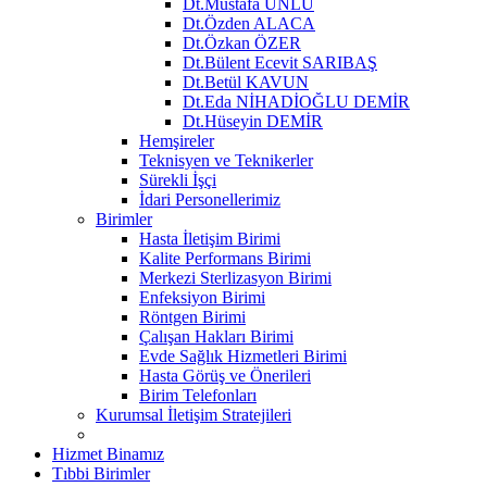
Dt.Mustafa ÜNLÜ
Dt.Özden ALACA
Dt.Özkan ÖZER
Dt.Bülent Ecevit SARIBAŞ
Dt.Betül KAVUN
Dt.Eda NİHADİOĞLU DEMİR
Dt.Hüseyin DEMİR
Hemşireler
Teknisyen ve Teknikerler
Sürekli İşçi
İdari Personellerimiz
Birimler
Hasta İletişim Birimi
Kalite Performans Birimi
Merkezi Sterlizasyon Birimi
Enfeksiyon Birimi
Röntgen Birimi
Çalışan Hakları Birimi
Evde Sağlık Hizmetleri Birimi
Hasta Görüş ve Önerileri
Birim Telefonları
Kurumsal İletişim Stratejileri
Hizmet Binamız
Tıbbi Birimler