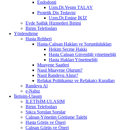
Endodonti
Uzm.Dt.Yeşim TALAY
Protetik Diş Tedavisi
Uzm.Dt.Emine İKİZ
Evde Sağlık Hizmetleri Birimi
Birim Telefonları
Yönlendirme
Hasta Rehberi
Hasta-Çalışan Hakları ve Sorumlulukları
Hekim Seçme Hakkı
Hasta Çalışan Güvenliği yönetmeliği
Hasta Hakları Yönetmeliği
Muayene Saatleri
Nasıl Muayene Olurum?
Nasıl Randevu Alınır?
Refakat Politikamız ve Refakatçı Kuralları
Randevu Al
e-Nabız
İletişim-Ulaşım
İLETİŞİM-ULAŞIM
Birim Telefonları
Sıkça Sorulan Sorular
Çalışan-Yönetim Görüşme Talebi
Hasta Görüş ve Öneri
Çalışan Görüş ve Öneri