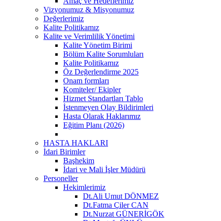
Amaç ve Hedeflerimiz
Vizyonumuz & Misyonumuz
Değerlerimiz
Kalite Politikamız
Kalite ve Verimlilik Yönetimi
Kalite Yönetim Birimi
Bölüm Kalite Sorumluları
Kalite Politikamız
Öz Değerlendirme 2025
Onam formları
Komiteler/ Ekipler
Hizmet Standartları Tablo
İstenmeyen Olay Bildirimleri
Hasta Olarak Haklarımız
Eğitim Planı (2026)
HASTA HAKLARI
İdari Birimler
Başhekim
İdari ve Mali İşler Müdürü
Personeller
Hekimlerimiz
Dt.Ali Umut DÖNMEZ
Dt.Fatma Çiler CAN
Dt.Nurzat GÜNERİGÖK