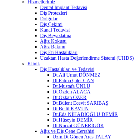
Hizmetlerimiz
Dental İmplant Tedavisi
Diş Protezleri
Dolgular
Diş Çekimi
Kanal Tedavisi
Diş Beyazlatma
Ağız Kokusu
Ağız Bakımı
Diş Eti Hastalıkları
Uzaktan Hasta Değerlendirme Sistemi (UHDS)
Klinik
Diş Hastalıkları ve Tedavisi
Dt.Ali Umut DÖNMEZ
Dt.Fatma Çiler CAN
Dt.Mustafa ÜNLÜ
Dt.Özden ALACA
Dt.Özkan ÖZER
Dt.Bülent Ecevit SARIBAŞ
Dt.Betül KAVUN
Dt.Eda NİHADİOĞLU DEMİR
Dt.Hüseyin DEMİR
Dt.Nurzat GÜNERİGÖK
Ağız ve Diş Çene Cerrahisi
Uzm.Dt.Gönen Aras TALAY