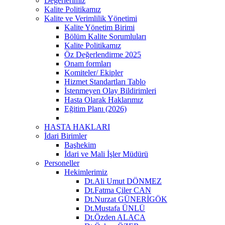
Değerlerimiz
Kalite Politikamız
Kalite ve Verimlilik Yönetimi
Kalite Yönetim Birimi
Bölüm Kalite Sorumluları
Kalite Politikamız
Öz Değerlendirme 2025
Onam formları
Komiteler/ Ekipler
Hizmet Standartları Tablo
İstenmeyen Olay Bildirimleri
Hasta Olarak Haklarımız
Eğitim Planı (2026)
HASTA HAKLARI
İdari Birimler
Başhekim
İdari ve Mali İşler Müdürü
Personeller
Hekimlerimiz
Dt.Ali Umut DÖNMEZ
Dt.Fatma Çiler CAN
Dt.Nurzat GÜNERİGÖK
Dt.Mustafa ÜNLÜ
Dt.Özden ALACA