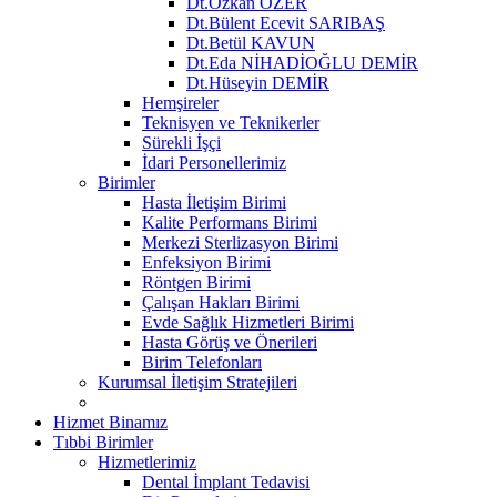
Dt.Özkan ÖZER
Dt.Bülent Ecevit SARIBAŞ
Dt.Betül KAVUN
Dt.Eda NİHADİOĞLU DEMİR
Dt.Hüseyin DEMİR
Hemşireler
Teknisyen ve Teknikerler
Sürekli İşçi
İdari Personellerimiz
Birimler
Hasta İletişim Birimi
Kalite Performans Birimi
Merkezi Sterlizasyon Birimi
Enfeksiyon Birimi
Röntgen Birimi
Çalışan Hakları Birimi
Evde Sağlık Hizmetleri Birimi
Hasta Görüş ve Önerileri
Birim Telefonları
Kurumsal İletişim Stratejileri
Hizmet Binamız
Tıbbi Birimler
Hizmetlerimiz
Dental İmplant Tedavisi