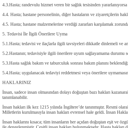
4.3.Hasta; randevulu hizmet veren bir sağlık tesisinden yararlanıyorsa r
4.4. Hasta; hastane personelinin, diğer hastaların ve ziyaretçilerin hakl
4.5. Hasta; hastane malzemelerine verdiği zararları karşılamak zorunda
5. Tedavisi İle İlgili Önerilere Uyma
5.1.Hasta; tedavisi ve ilaçlarla ilgili tavsiyeleri dikkatle dinlemeli ve 
5.2.Hastanın; tedavisiyle ilgili önerilere uyum sağlayamama durumu sö
5.3.Hasta sağlık bakım ve taburculuk sonrası bakım planını beklendiği
5.4.Hasta; uygulanacak tedaviyi reddetmesi veya önerilere uymaması
HAKLARINIZ
İnsan, sadece insan olmasından dolayı doğuştan bazı hakları kazanarak
tanımlanabilir.
İnsan hakları ilk kez 1215 yılında İngiltere’de tanınmıştır. Resmi ol
Milletlerin kurulmasıyla insan hakları evrensel hale geldi. İnsan Hakl
İnsan haklarını kısaca; tüm insanların her açıdan doğuştan eşit ve ö
ile dengelenmiştir. Çeşitli insan hakları bulunmaktadır. Hasta hakları d