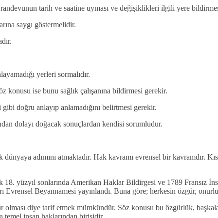
andevunun tarih ve saatine uyması ve değişiklikleri ilgili yere bildirmes
arına saygı göstermelidir.
dır.
anlayamadığı yerleri sormalıdır.
z konusu ise bunu sağlık çalışanına bildirmesi gerekir.
 gibi doğru anlayıp anlamadığını belirtmesi gerekir.
ndan dolayı doğacak sonuçlardan kendisi sorumludur.
 dünyaya adımını atmaktadır. Hak kavramı evrensel bir kavramdır. Kısaca
arak 18. yüzyıl sonlarında Amerikan Haklar Bildirgesi ve 1789 Fransız İn
arı Evrensel Beyannamesi yayınlandı. Buna göre; herkesin özgür, onurlu, 
zgür olması diye tarif etmek mümkündür. Söz konusu bu özgürlük, başkal
a temel insan haklarından birisidir.