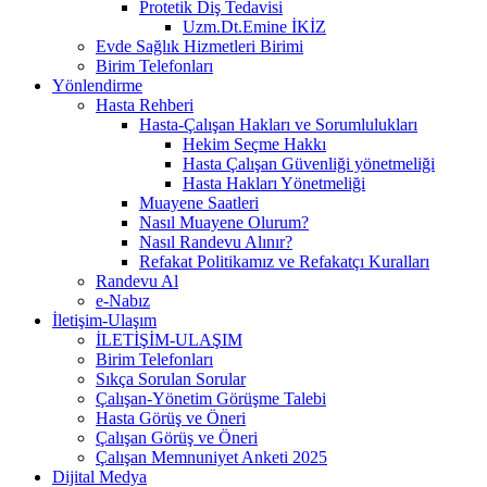
Protetik Diş Tedavisi
Uzm.Dt.Emine İKİZ
Evde Sağlık Hizmetleri Birimi
Birim Telefonları
Yönlendirme
Hasta Rehberi
Hasta-Çalışan Hakları ve Sorumlulukları
Hekim Seçme Hakkı
Hasta Çalışan Güvenliği yönetmeliği
Hasta Hakları Yönetmeliği
Muayene Saatleri
Nasıl Muayene Olurum?
Nasıl Randevu Alınır?
Refakat Politikamız ve Refakatçı Kuralları
Randevu Al
e-Nabız
İletişim-Ulaşım
İLETİŞİM-ULAŞIM
Birim Telefonları
Sıkça Sorulan Sorular
Çalışan-Yönetim Görüşme Talebi
Hasta Görüş ve Öneri
Çalışan Görüş ve Öneri
Çalışan Memnuniyet Anketi 2025
Dijital Medya