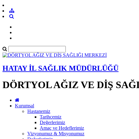
HATAY İL SAĞLIK MÜDÜRLÜĞÜ
DÖRTYOL AĞIZ VE DİŞ SAĞ
Kurumsal
Hastanemiz
Tarihçemiz
Değerlerimiz
Amaç ve Hedeflerimiz
Vizyonumuz & Misyonumuz