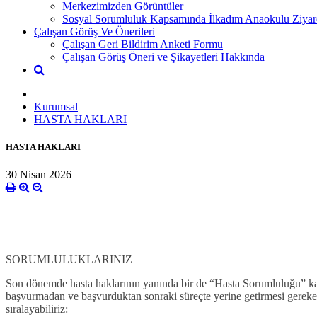
Merkezimizden Görüntüler
Sosyal Sorumluluk Kapsamında İlkadım Anaokulu Ziyar
Çalışan Görüş Ve Önerileri
Çalışan Geri Bildirim Anketi Formu
Çalışan Görüş Öneri ve Şikayetleri Hakkında
Kurumsal
HASTA HAKLARI
HASTA HAKLARI
30 Nisan 2026
SORUMLULUKLARINIZ
Son dönemde hasta haklarının yanında bir de “Hasta Sorumluluğu” kav
başvurmadan ve başvurduktan sonraki süreçte yerine getirmesi gereke
sıralayabiliriz: