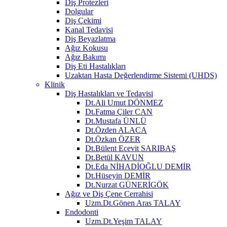
Diş Protezleri
Dolgular
Diş Çekimi
Kanal Tedavisi
Diş Beyazlatma
Ağız Kokusu
Ağız Bakımı
Diş Eti Hastalıkları
Uzaktan Hasta Değerlendirme Sistemi (UHDS)
Klinik
Diş Hastalıkları ve Tedavisi
Dt.Ali Umut DÖNMEZ
Dt.Fatma Çiler CAN
Dt.Mustafa ÜNLÜ
Dt.Özden ALACA
Dt.Özkan ÖZER
Dt.Bülent Ecevit SARIBAŞ
Dt.Betül KAVUN
Dt.Eda NİHADİOĞLU DEMİR
Dt.Hüseyin DEMİR
Dt.Nurzat GÜNERİGÖK
Ağız ve Diş Çene Cerrahisi
Uzm.Dt.Gönen Aras TALAY
Endodonti
Uzm.Dt.Yeşim TALAY