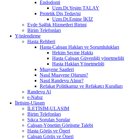
Endodonti
Uzm.Dt.Yeşim TALAY
Protetik Diş Tedavisi
Uzm.Dt.Emine İKİZ
Evde Sağlık Hizmetleri Birimi
Birim Telefonları
Yönlendirme
Hasta Rehberi
Hasta-Çalışan Hakları ve Sorumlulukları
Hekim Seçme Hakkı
Hasta Çalışan Güvenliği yönetmeliği
Hasta Hakları Yönetmeliği
Muayene Saatleri
Nasıl Muayene Olurum?
Nasıl Randevu Alınır?
Refakat Politikamız ve Refakatçı Kuralları
Randevu Al
e-Nabız
İletişim-Ulaşım
İLETİŞİM-ULAŞIM
Birim Telefonları
Sıkça Sorulan Sorular
Çalışan-Yönetim Görüşme Talebi
Hasta Görüş ve Öneri
Çalışan Görüş ve Öneri