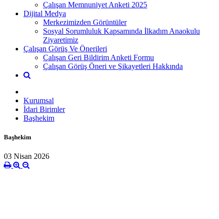
Çalışan Memnuniyet Anketi 2025
Dijital Medya
Merkezimizden Görüntüler
Sosyal Sorumluluk Kapsamında İlkadım Anaokulu
Ziyaretimiz
Çalışan Görüş Ve Önerileri
Çalışan Geri Bildirim Anketi Formu
Çalışan Görüş Öneri ve Şikayetleri Hakkında
Kurumsal
İdari Birimler
Başhekim
Başhekim
03 Nisan 2026