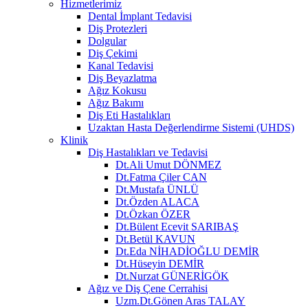
Hizmetlerimiz
Dental İmplant Tedavisi
Diş Protezleri
Dolgular
Diş Çekimi
Kanal Tedavisi
Diş Beyazlatma
Ağız Kokusu
Ağız Bakımı
Diş Eti Hastalıkları
Uzaktan Hasta Değerlendirme Sistemi (UHDS)
Klinik
Diş Hastalıkları ve Tedavisi
Dt.Ali Umut DÖNMEZ
Dt.Fatma Çiler CAN
Dt.Mustafa ÜNLÜ
Dt.Özden ALACA
Dt.Özkan ÖZER
Dt.Bülent Ecevit SARIBAŞ
Dt.Betül KAVUN
Dt.Eda NİHADİOĞLU DEMİR
Dt.Hüseyin DEMİR
Dt.Nurzat GÜNERİGÖK
Ağız ve Diş Çene Cerrahisi
Uzm.Dt.Gönen Aras TALAY