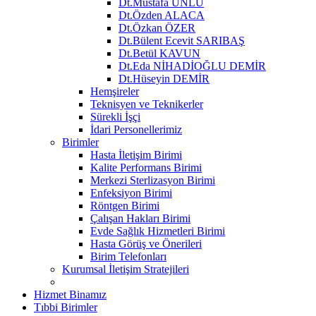
Dt.Mustafa ÜNLÜ
Dt.Özden ALACA
Dt.Özkan ÖZER
Dt.Bülent Ecevit SARIBAŞ
Dt.Betül KAVUN
Dt.Eda NİHADİOĞLU DEMİR
Dt.Hüseyin DEMİR
Hemşireler
Teknisyen ve Teknikerler
Sürekli İşçi
İdari Personellerimiz
Birimler
Hasta İletişim Birimi
Kalite Performans Birimi
Merkezi Sterlizasyon Birimi
Enfeksiyon Birimi
Röntgen Birimi
Çalışan Hakları Birimi
Evde Sağlık Hizmetleri Birimi
Hasta Görüş ve Önerileri
Birim Telefonları
Kurumsal İletişim Stratejileri
Hizmet Binamız
Tıbbi Birimler