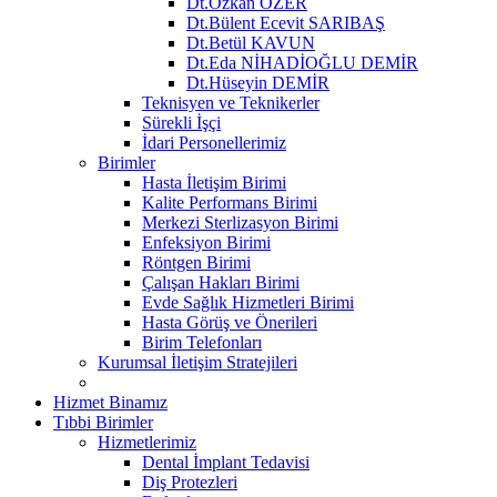
Dt.Özkan ÖZER
Dt.Bülent Ecevit SARIBAŞ
Dt.Betül KAVUN
Dt.Eda NİHADİOĞLU DEMİR
Dt.Hüseyin DEMİR
Teknisyen ve Teknikerler
Sürekli İşçi
İdari Personellerimiz
Birimler
Hasta İletişim Birimi
Kalite Performans Birimi
Merkezi Sterlizasyon Birimi
Enfeksiyon Birimi
Röntgen Birimi
Çalışan Hakları Birimi
Evde Sağlık Hizmetleri Birimi
Hasta Görüş ve Önerileri
Birim Telefonları
Kurumsal İletişim Stratejileri
Hizmet Binamız
Tıbbi Birimler
Hizmetlerimiz
Dental İmplant Tedavisi
Diş Protezleri