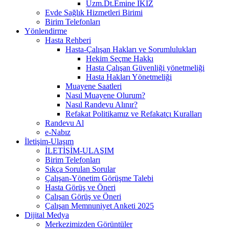
Uzm.Dt.Emine İKİZ
Evde Sağlık Hizmetleri Birimi
Birim Telefonları
Yönlendirme
Hasta Rehberi
Hasta-Çalışan Hakları ve Sorumlulukları
Hekim Seçme Hakkı
Hasta Çalışan Güvenliği yönetmeliği
Hasta Hakları Yönetmeliği
Muayene Saatleri
Nasıl Muayene Olurum?
Nasıl Randevu Alınır?
Refakat Politikamız ve Refakatçı Kuralları
Randevu Al
e-Nabız
İletişim-Ulaşım
İLETİŞİM-ULAŞIM
Birim Telefonları
Sıkça Sorulan Sorular
Çalışan-Yönetim Görüşme Talebi
Hasta Görüş ve Öneri
Çalışan Görüş ve Öneri
Çalışan Memnuniyet Anketi 2025
Dijital Medya
Merkezimizden Görüntüler