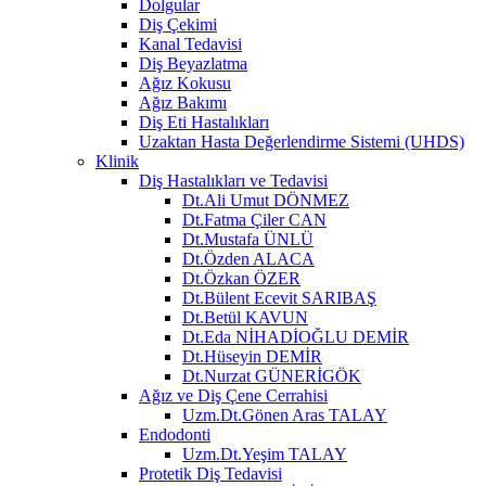
Dolgular
Diş Çekimi
Kanal Tedavisi
Diş Beyazlatma
Ağız Kokusu
Ağız Bakımı
Diş Eti Hastalıkları
Uzaktan Hasta Değerlendirme Sistemi (UHDS)
Klinik
Diş Hastalıkları ve Tedavisi
Dt.Ali Umut DÖNMEZ
Dt.Fatma Çiler CAN
Dt.Mustafa ÜNLÜ
Dt.Özden ALACA
Dt.Özkan ÖZER
Dt.Bülent Ecevit SARIBAŞ
Dt.Betül KAVUN
Dt.Eda NİHADİOĞLU DEMİR
Dt.Hüseyin DEMİR
Dt.Nurzat GÜNERİGÖK
Ağız ve Diş Çene Cerrahisi
Uzm.Dt.Gönen Aras TALAY
Endodonti
Uzm.Dt.Yeşim TALAY
Protetik Diş Tedavisi