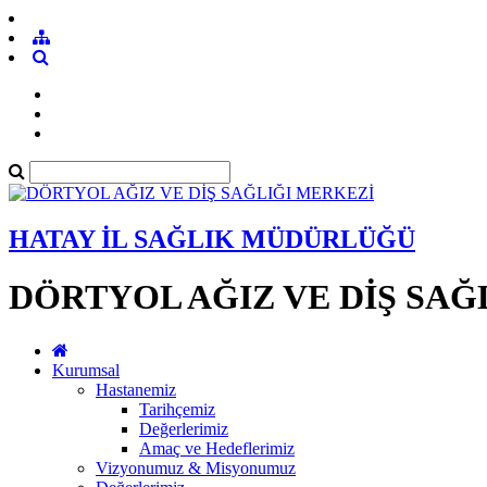
HATAY İL SAĞLIK MÜDÜRLÜĞÜ
DÖRTYOL AĞIZ VE DİŞ SAĞ
Kurumsal
Hastanemiz
Tarihçemiz
Değerlerimiz
Amaç ve Hedeflerimiz
Vizyonumuz & Misyonumuz