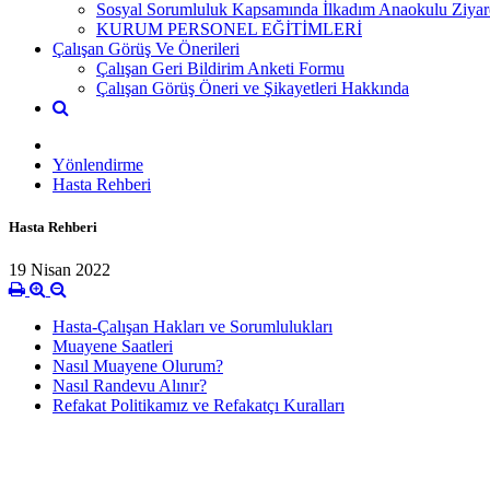
Sosyal Sorumluluk Kapsamında İlkadım Anaokulu Ziyar
KURUM PERSONEL EĞİTİMLERİ
Çalışan Görüş Ve Önerileri
Çalışan Geri Bildirim Anketi Formu
Çalışan Görüş Öneri ve Şikayetleri Hakkında
Yönlendirme
Hasta Rehberi
Hasta Rehberi
19 Nisan 2022
Hasta-Çalışan Hakları ve Sorumlulukları
Muayene Saatleri
Nasıl Muayene Olurum?
Nasıl Randevu Alınır?
Refakat Politikamız ve Refakatçı Kuralları