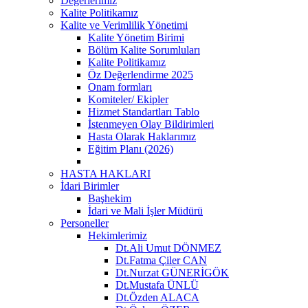
Değerlerimiz
Kalite Politikamız
Kalite ve Verimlilik Yönetimi
Kalite Yönetim Birimi
Bölüm Kalite Sorumluları
Kalite Politikamız
Öz Değerlendirme 2025
Onam formları
Komiteler/ Ekipler
Hizmet Standartları Tablo
İstenmeyen Olay Bildirimleri
Hasta Olarak Haklarımız
Eğitim Planı (2026)
HASTA HAKLARI
İdari Birimler
Başhekim
İdari ve Mali İşler Müdürü
Personeller
Hekimlerimiz
Dt.Ali Umut DÖNMEZ
Dt.Fatma Çiler CAN
Dt.Nurzat GÜNERİGÖK
Dt.Mustafa ÜNLÜ
Dt.Özden ALACA