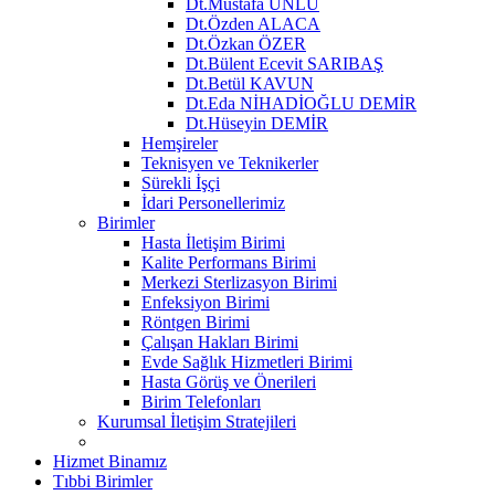
Dt.Mustafa ÜNLÜ
Dt.Özden ALACA
Dt.Özkan ÖZER
Dt.Bülent Ecevit SARIBAŞ
Dt.Betül KAVUN
Dt.Eda NİHADİOĞLU DEMİR
Dt.Hüseyin DEMİR
Hemşireler
Teknisyen ve Teknikerler
Sürekli İşçi
İdari Personellerimiz
Birimler
Hasta İletişim Birimi
Kalite Performans Birimi
Merkezi Sterlizasyon Birimi
Enfeksiyon Birimi
Röntgen Birimi
Çalışan Hakları Birimi
Evde Sağlık Hizmetleri Birimi
Hasta Görüş ve Önerileri
Birim Telefonları
Kurumsal İletişim Stratejileri
Hizmet Binamız
Tıbbi Birimler